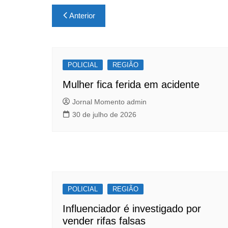
c
at
ar
Navegação
Anterior
e
s
e
de
b
A
Post
o
p
POLICIAL
o
p
REGIÃO
k
Mulher fica ferida em acidente
Jornal Momento admin
30 de julho de 2026
POLICIAL
REGIÃO
Influenciador é investigado por
vender rifas falsas