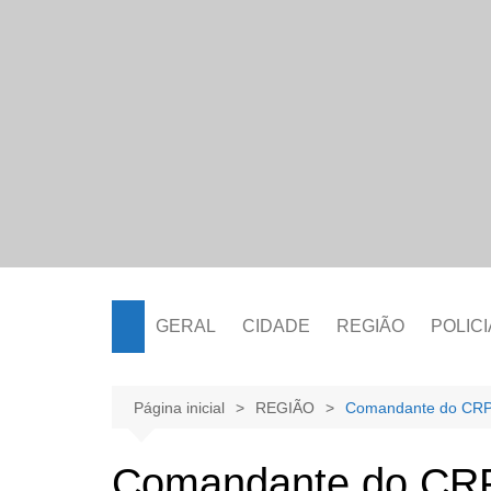
Ir
para
o
conteúdo
GERAL
CIDADE
REGIÃO
POLICI
Página inicial
REGIÃO
Comandante do CRPO
Comandante do CRPO