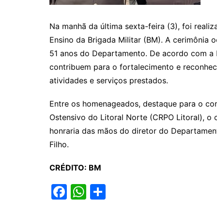
Na manhã da última sexta-feira (3), foi rea
Ensino da Brigada Militar (BM). A cerimônia 
51 anos do Departamento. De acordo com a BM
contribuem para o fortalecimento e reconhe
atividades e serviços prestados.
Entre os homenageados, destaque para o co
Ostensivo do Litoral Norte (CRPO Litoral), o 
honraria das mãos do diretor do Departament
Filho.
CRÉDITO: BM
F
W
S
a
h
h