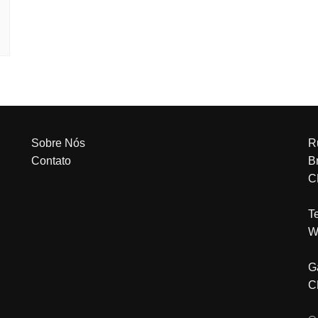
Sobre Nós
R
Contato
Br
C
T
W
G
C