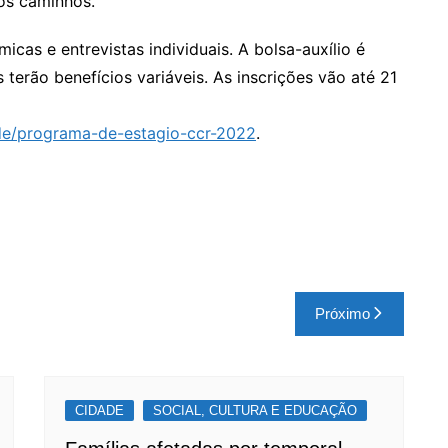
os caminhos.
icas e entrevistas individuais. A bolsa-auxílio é
erão benefícios variáveis. As inscrições vão até 21
ade/programa-de-estagio-ccr-2022
.
Próximo
CIDADE
SOCIAL, CULTURA E EDUCAÇÃO