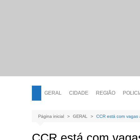
Ir
para
o
conteúdo
GERAL
CIDADE
REGIÃO
POLICI
Página inicial
GERAL
CCR está com vagas a
CCR está com vagas