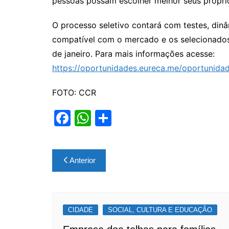
pessoas possam escolher melhor seus própri
O processo seletivo contará com testes, dinâm
compatível com o mercado e os selecionados t
de janeiro. Para mais informações acesse:
https://oportunidades.eureca.me/oportunid
FOTO: CCR
F
W
S
a
h
h
c
at
ar
Navegação
Anterior
e
s
e
de
b
A
Post
o
p
CIDADE
o
p
SOCIAL, CULTURA E EDUCAÇÃO