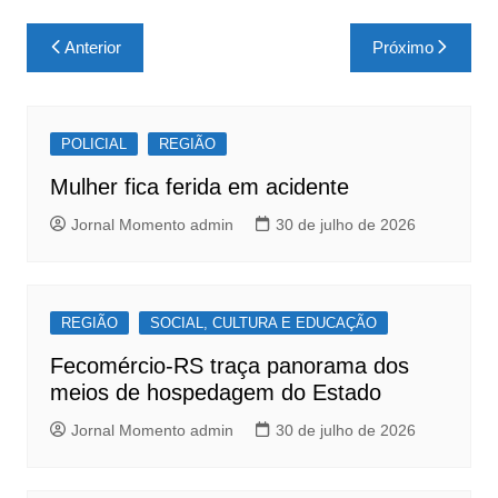
a
h
h
c
at
ar
Navegação
Anterior
Próximo
e
s
e
de
b
A
Post
o
p
POLICIAL
REGIÃO
o
p
Mulher fica ferida em acidente
k
Jornal Momento admin
30 de julho de 2026
REGIÃO
SOCIAL, CULTURA E EDUCAÇÃO
Fecomércio-RS traça panorama dos
meios de hospedagem do Estado
Jornal Momento admin
30 de julho de 2026