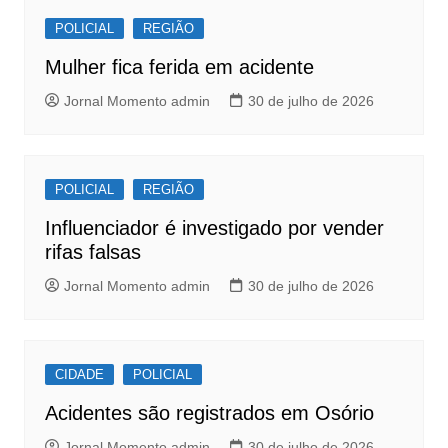
o
p
POLICIAL
REGIÃO
o
p
Mulher fica ferida em acidente
k
Jornal Momento admin
30 de julho de 2026
POLICIAL
REGIÃO
Influenciador é investigado por vender
rifas falsas
Jornal Momento admin
30 de julho de 2026
CIDADE
POLICIAL
Acidentes são registrados em Osório
Jornal Momento admin
30 de julho de 2026