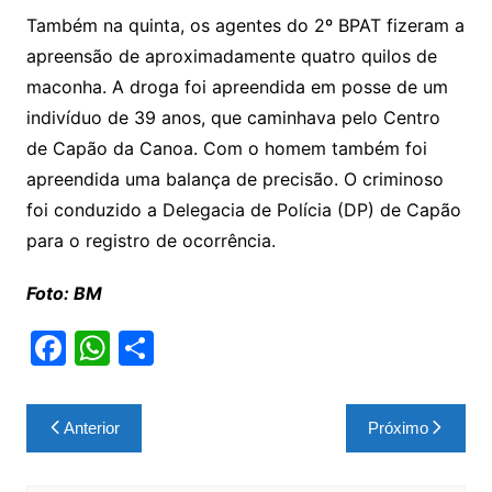
Também na quinta, os agentes do 2º BPAT fizeram a
apreensão de aproximadamente quatro quilos de
maconha. A droga foi apreendida em posse de um
indivíduo de 39 anos, que caminhava pelo Centro
de Capão da Canoa. Com o homem também foi
apreendida uma balança de precisão. O criminoso
foi conduzido a Delegacia de Polícia (DP) de Capão
para o registro de ocorrência.
Foto: BM
F
W
S
a
h
h
c
at
ar
Navegação
Anterior
Próximo
e
s
e
de
b
A
Post