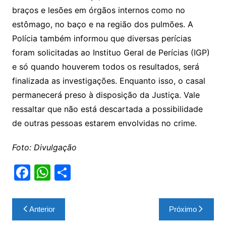
braços e lesões em órgãos internos como no
estômago, no baço e na região dos pulmões. A
Polícia também informou que diversas perícias
foram solicitadas ao Instituo Geral de Perícias (IGP)
e só quando houverem todos os resultados, será
finalizada as investigações. Enquanto isso, o casal
permanecerá preso à disposição da Justiça. Vale
ressaltar que não está descartada a possibilidade
de outras pessoas estarem envolvidas no crime.
Foto: Divulgação
F
W
S
a
h
h
c
at
ar
Navegação
Anterior
Próximo
e
s
e
de