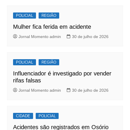
b
A
Post
o
p
POLICIAL
REGIÃO
o
p
Mulher fica ferida em acidente
k
Jornal Momento admin
30 de julho de 2026
POLICIAL
REGIÃO
Influenciador é investigado por vender
rifas falsas
Jornal Momento admin
30 de julho de 2026
CIDADE
POLICIAL
Acidentes são registrados em Osório