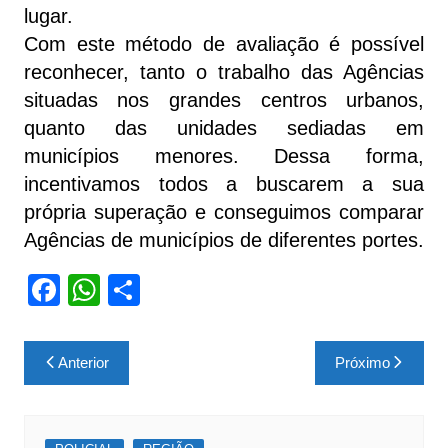
lugar.
Com este método de avaliação é possível
reconhecer, tanto o trabalho das Agências
situadas nos grandes centros urbanos,
quanto das unidades sediadas em
municípios menores. Dessa forma,
incentivamos todos a buscarem a sua
própria superação e conseguimos comparar
Agências de municípios de diferentes portes.
F
W
S
a
h
h
c
at
ar
Navegação
Anterior
Próximo
e
s
e
de
b
A
Post