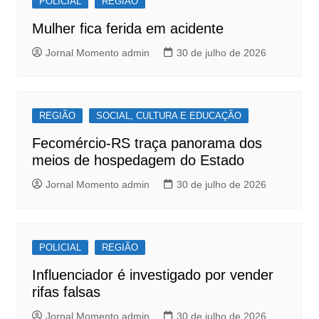
o
p
POLICIAL
REGIÃO
o
p
Mulher fica ferida em acidente
k
Jornal Momento admin
30 de julho de 2026
REGIÃO
SOCIAL, CULTURA E EDUCAÇÃO
Fecomércio-RS traça panorama dos
meios de hospedagem do Estado
Jornal Momento admin
30 de julho de 2026
POLICIAL
REGIÃO
Influenciador é investigado por vender
rifas falsas
Jornal Momento admin
30 de julho de 2026