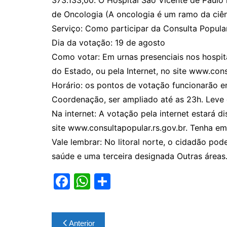
de Oncologia (A oncologia é um ramo da ciê
Serviço: Como participar da Consulta Popula
Dia da votação: 19 de agosto
Como votar: Em urnas presenciais nos hospit
do Estado, ou pela Internet, no site www.cons
Horário: os pontos de votação funcionarão en
Coordenação, ser ampliado até as 23h. Leve
Na internet: A votação pela internet estará d
site www.consultapopular.rs.gov.br. Tenha em 
Vale lembrar: No litoral norte, o cidadão po
saúde e uma terceira designada Outras áreas
F
W
S
a
h
h
c
at
ar
Navegação
Anterior