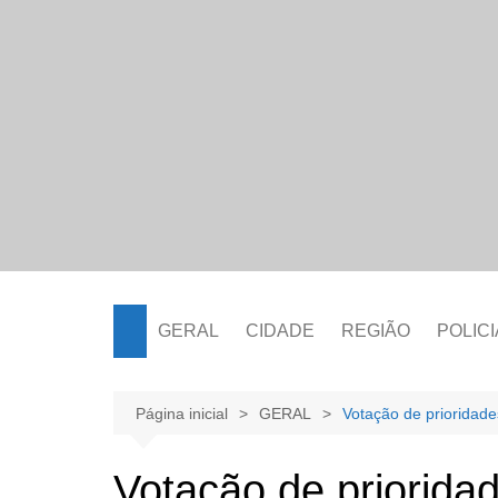
Ir
para
o
conteúdo
GERAL
CIDADE
REGIÃO
POLICI
Página inicial
GERAL
Votação de prioridade
Votação de priorida