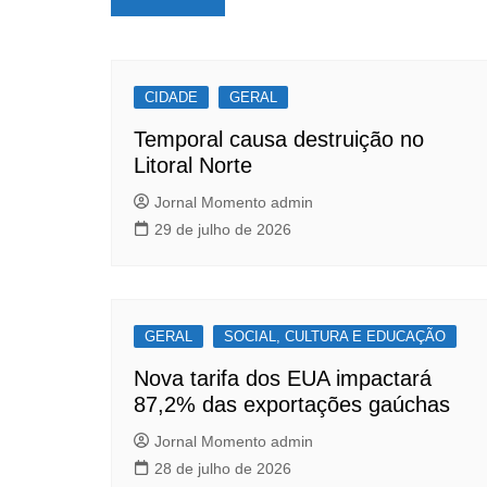
e
s
e
de
b
A
Post
o
p
CIDADE
o
p
GERAL
k
Temporal causa destruição no
Litoral Norte
Jornal Momento admin
29 de julho de 2026
GERAL
SOCIAL, CULTURA E EDUCAÇÃO
Nova tarifa dos EUA impactará
87,2% das exportações gaúchas
Jornal Momento admin
28 de julho de 2026