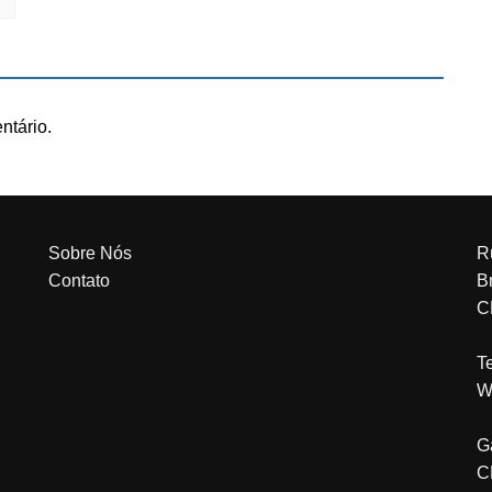
ntário.
Sobre Nós
R
Contato
Br
C
T
W
G
C