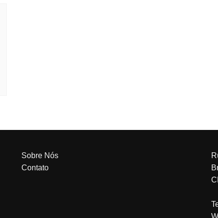
Sobre Nós
R
Contato
Br
C
T
W