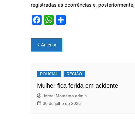
registradas as ocorrências e, posteriormente
F
W
S
a
h
h
c
at
ar
Navegação
Anterior
e
s
e
de
b
A
Post
o
p
POLICIAL
o
p
REGIÃO
k
Mulher fica ferida em acidente
Jornal Momento admin
30 de julho de 2026