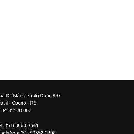
ua Dr. Mário Santo Dani, 897
asil - Osório - RS
EP: 95520-000
el.: (51) 3663-3544
hatsApp: (51) 99552-0808