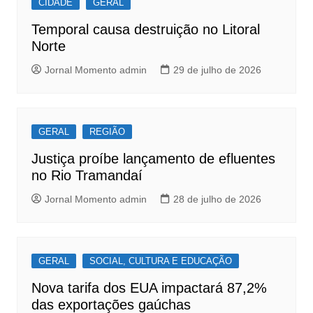
o
p
CIDADE
GERAL
o
p
Temporal causa destruição no Litoral
k
Norte
Jornal Momento admin
29 de julho de 2026
GERAL
REGIÃO
Justiça proíbe lançamento de efluentes
no Rio Tramandaí
Jornal Momento admin
28 de julho de 2026
GERAL
SOCIAL, CULTURA E EDUCAÇÃO
Nova tarifa dos EUA impactará 87,2%
das exportações gaúchas