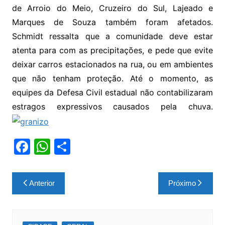
de Arroio do Meio, Cruzeiro do Sul, Lajeado e
Marques de Souza também foram afetados.
Schmidt ressalta que a comunidade deve estar
atenta para com as precipitações, e pede que evite
deixar carros estacionados na rua, ou em ambientes
que não tenham proteção. Até o momento, as
equipes da Defesa Civil estadual não contabilizaram
estragos expressivos causados pela chuva.
F
W
S
a
h
h
c
at
ar
Navegação
Anterior
Próximo
e
s
e
de
b
A
Post