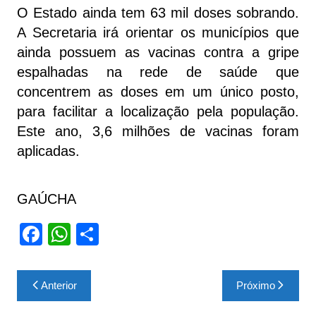
O Estado ainda tem 63 mil doses sobrando.
A Secretaria irá orientar os municípios que
ainda possuem as vacinas contra a gripe
espalhadas na rede de saúde que
concentrem as doses em um único posto,
para facilitar a localização pela população.
Este ano, 3,6 milhões de vacinas foram
aplicadas.
GAÚCHA
F
W
S
a
h
h
c
at
ar
Navegação
Anterior
Próximo
e
s
e
de