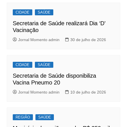
b
A
Post
o
p
CIDADE
SAÚDE
o
p
Secretaria de Saúde realizará Dia ‘D’
k
Vacinação
Jornal Momento admin
30 de julho de 2026
CIDADE
SAÚDE
Secretaria de Saúde disponibiliza
Vacina Pneumo 20
Jornal Momento admin
10 de julho de 2026
REGIÃO
SAÚDE