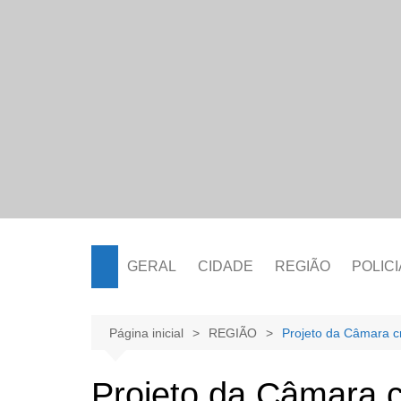
Ir
para
o
conteúdo
GERAL
CIDADE
REGIÃO
POLICI
Página inicial
REGIÃO
Projeto da Câmara cr
Projeto da Câmara c