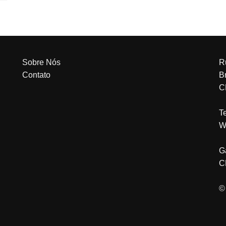
Sobre Nós
R
Contato
Br
C
T
W
G
C
©