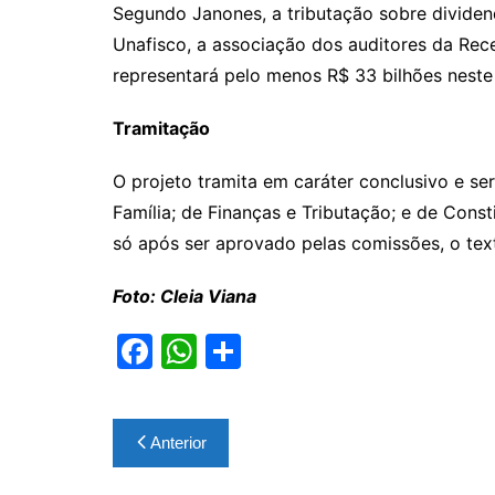
Segundo Janones, a tributação sobre dividen
Unafisco, a associação dos auditores da Recei
representará pelo menos R$ 33 bilhões neste
Tramitação
O projeto tramita em caráter conclusivo e se
Família; de Finanças e Tributação; e de Const
só após ser aprovado pelas comissões, o tex
Foto: Cleia Viana
F
W
S
a
h
h
c
at
ar
Navegação
Anterior
e
s
e
de
b
A