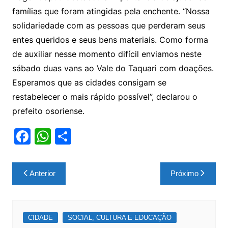
famílias que foram atingidas pela enchente. “Nossa
solidariedade com as pessoas que perderam seus
entes queridos e seus bens materiais. Como forma
de auxiliar nesse momento difícil enviamos neste
sábado duas vans ao Vale do Taquari com doações.
Esperamos que as cidades consigam se
restabelecer o mais rápido possível”, declarou o
prefeito osoriense.
F
W
S
a
h
h
c
at
ar
Navegação
Anterior
Próximo
e
s
e
de
b
A
Post
o
p
CIDADE
SOCIAL, CULTURA E EDUCAÇÃO