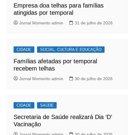
o
p
Empresa doa telhas para famílias
k
atingidas por temporal
Jornal Momento admin
31 de julho de 2026
CIDADE
SOCIAL, CULTURA E EDUCAÇÃO
Famílias afetadas por temporal
recebem telhas
Jornal Momento admin
30 de julho de 2026
CIDADE
SAÚDE
Secretaria de Saúde realizará Dia ‘D’
Vacinação
Jornal Momento admin
30 de julho de 2026