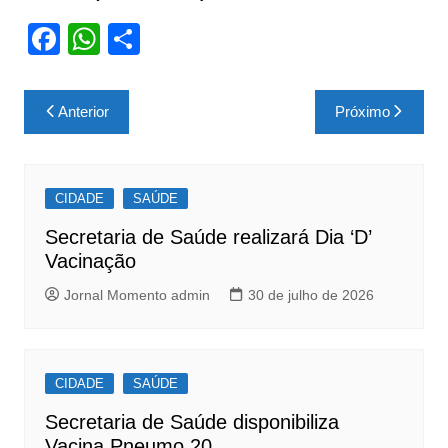
F
W
S
a
h
h
c
at
ar
Navegação
Anterior
Próximo
e
s
e
de
b
A
Post
o
p
CIDADE
SAÚDE
o
p
Secretaria de Saúde realizará Dia ‘D’
k
Vacinação
Jornal Momento admin
30 de julho de 2026
CIDADE
SAÚDE
Secretaria de Saúde disponibiliza
Vacina Pneumo 20