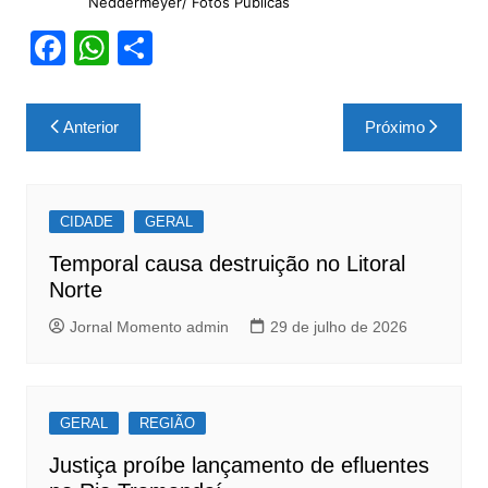
Neddermeyer/ Fotos Públicas
F
W
S
a
h
h
c
at
ar
Navegação
Anterior
Próximo
e
s
e
de
b
A
Post
o
p
CIDADE
GERAL
o
p
Temporal causa destruição no Litoral
k
Norte
Jornal Momento admin
29 de julho de 2026
GERAL
REGIÃO
Justiça proíbe lançamento de efluentes