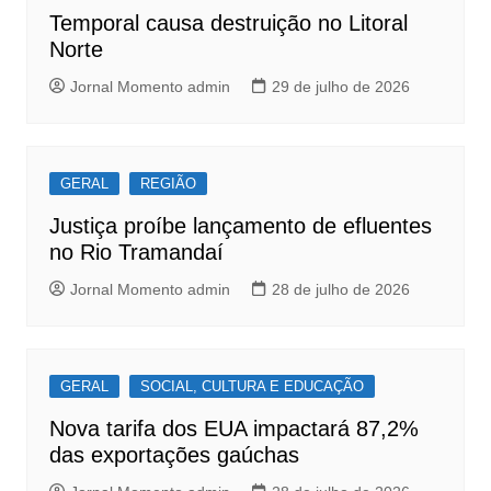
o
p
Temporal causa destruição no Litoral
k
Norte
Jornal Momento admin
29 de julho de 2026
GERAL
REGIÃO
Justiça proíbe lançamento de efluentes
no Rio Tramandaí
Jornal Momento admin
28 de julho de 2026
GERAL
SOCIAL, CULTURA E EDUCAÇÃO
Nova tarifa dos EUA impactará 87,2%
das exportações gaúchas