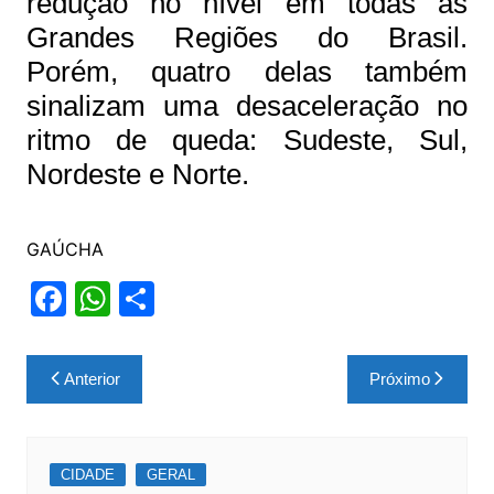
redução no nível em todas as
Grandes Regiões do Brasil.
Porém, quatro delas também
sinalizam uma desaceleração no
ritmo de queda: Sudeste, Sul,
Nordeste e Norte.
GAÚCHA
F
W
S
a
h
h
c
at
ar
Navegação
Anterior
Próximo
e
s
e
de
b
A
Post
o
p
CIDADE
GERAL