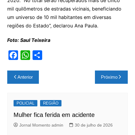
2020. “No total serão recuperados mais de cinco
mil quilômetros de estradas vicinais, beneficiando
um universo de 10 mil habitantes em diversas
regiões do Estado”, declarou Ana Paula.
Foto: Saul Teixeira
F
W
S
a
h
h
c
at
ar
Navegação
Anterior
Próximo
e
s
e
de
b
A
Post
o
p
POLICIAL
REGIÃO
o
p
Mulher fica ferida em acidente
k
Jornal Momento admin
30 de julho de 2026