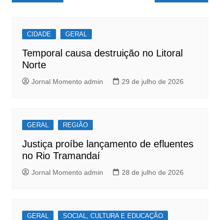
e
s
e
de
b
A
Post
o
p
CIDADE
GERAL
o
p
Temporal causa destruição no Litoral
k
Norte
Jornal Momento admin
29 de julho de 2026
GERAL
REGIÃO
Justiça proíbe lançamento de efluentes
no Rio Tramandaí
Jornal Momento admin
28 de julho de 2026
GERAL
SOCIAL, CULTURA E EDUCAÇÃO