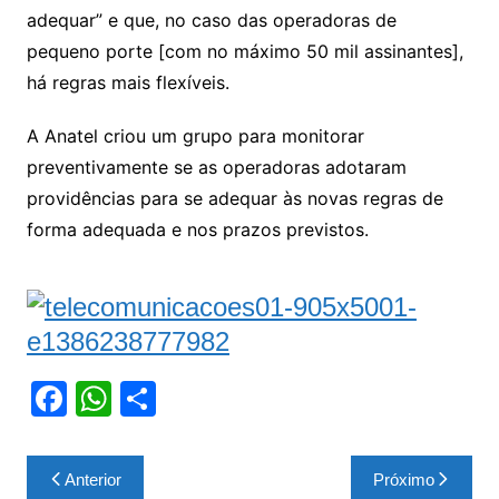
adequar” e que, no caso das operadoras de
pequeno porte [com no máximo 50 mil assinantes],
há regras mais flexíveis.
A Anatel criou um grupo para monitorar
preventivamente se as operadoras adotaram
providências para se adequar às novas regras de
forma adequada e nos prazos previstos.
F
W
S
a
h
h
c
at
ar
Navegação
Anterior
Próximo