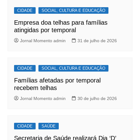
b
A
Post
o
p
CIDADE
SOCIAL, CULTURA E EDUCAÇÃO
o
p
Empresa doa telhas para famílias
k
atingidas por temporal
Jornal Momento admin
31 de julho de 2026
CIDADE
SOCIAL, CULTURA E EDUCAÇÃO
Famílias afetadas por temporal
recebem telhas
Jornal Momento admin
30 de julho de 2026
CIDADE
SAÚDE
Secretaria de Saúde realizará Dia ‘D’