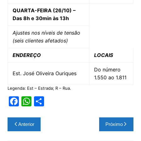
QUARTA-FEIRA (26/10) –
Das 8h e 30min às 13h
Ajustes nos níveis de tensão
(seis clientes afetados)
ENDEREÇO
LOCAIS
Do número
Est. José Oliveira Ouriques
1.550 ao 1.811
Legenda: Est – Estrada; R – Rua.
F
W
S
a
h
h
c
at
ar
Navegação
Anterior
Próximo
e
s
e
de