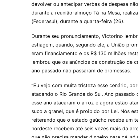
devolver ou antecipar verbas de despesa não 
durante a reunião-almoço Tá na Mesa, realiz
(Federasul), durante a quarta-feira (26).
Durante seu pronunciamento, Victorino lembr
estiagem, quando, segundo ele, a União pro
eram financiamento e os R$ 130 milhões res
lembrou que os anúncios de construção de ca
ano passado não passaram de promessas.
“Eu vejo com muita tristeza esse cenário, p
atacando o Rio Grande do Sul. Ano passado o at
esse ano atacaram o arroz e agora estão atac
suco a granel, que é proibido por Lei. Nós e
reiterando que o estado gaúcho recebe um t
nordeste recebem até seis vezes mais da arr
que não precisa mandar dinheiro para cá, só