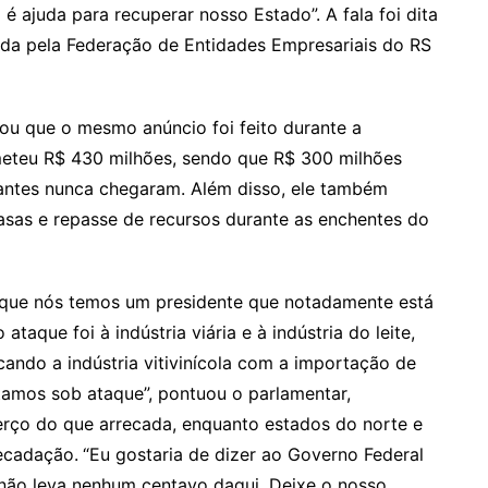
é ajuda para recuperar nosso Estado”. A fala foi dita
ada pela Federação de Entidades Empresariais do RS
ou que o mesmo anúncio foi feito durante a
meteu R$ 430 milhões, sendo que R$ 300 milhões
tantes nunca chegaram. Além disso, ele também
sas e repasse de recursos durante as enchentes do
orque nós temos um presidente que notadamente está
aque foi à indústria viária e à indústria do leite,
ando a indústria vitivinícola com a importação de
stamos sob ataque”, pontuou o parlamentar,
erço do que arrecada, enquanto estados do norte e
ecadação.
“Eu gostaria de dizer ao Governo Federal
 não leva nenhum centavo daqui. Deixe o nosso