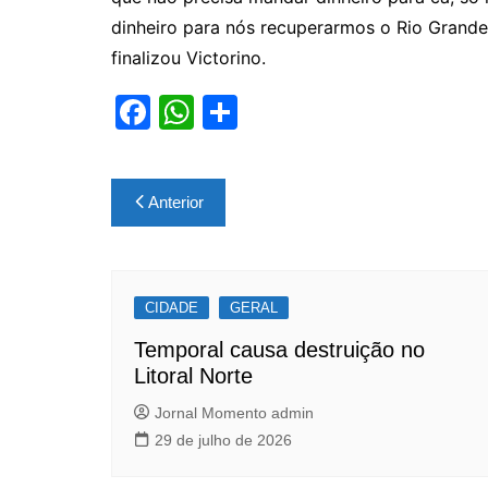
dinheiro para nós recuperarmos o Rio Grande
finalizou Victorino.
F
W
S
a
h
h
c
at
ar
Navegação
Anterior
e
s
e
de
b
A
Post
o
p
CIDADE
o
p
GERAL
k
Temporal causa destruição no
Litoral Norte
Jornal Momento admin
29 de julho de 2026