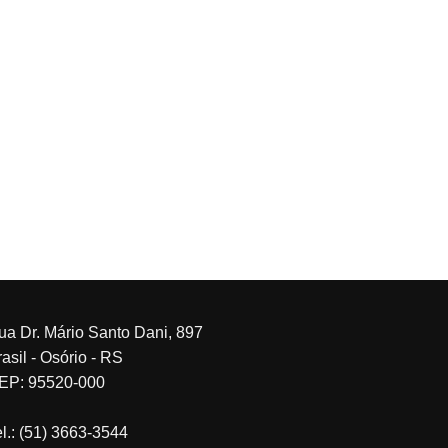
ua Dr. Mário Santo Dani, 897
asil - Osório - RS
EP: 95520-000
el.: (51) 3663-3544