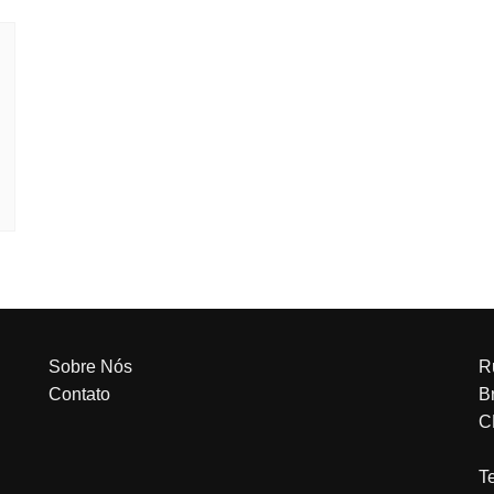
Sobre Nós
R
Contato
Br
C
T