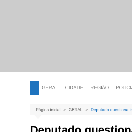
Ir
para
o
conteúdo
GERAL
CIDADE
REGIÃO
POLICI
Página inicial
GERAL
Deputado questiona i
Deputado question