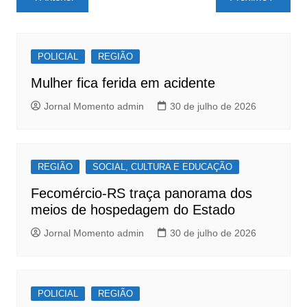
e
s
e
de
b
A
Post
o
p
POLICIAL
REGIÃO
o
p
Mulher fica ferida em acidente
k
Jornal Momento admin
30 de julho de 2026
REGIÃO
SOCIAL, CULTURA E EDUCAÇÃO
Fecomércio-RS traça panorama dos
meios de hospedagem do Estado
Jornal Momento admin
30 de julho de 2026
POLICIAL
REGIÃO