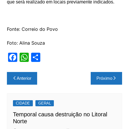
que será realizado em locais previamente indicados.
Fonte: Correio do Povo
Foto: Alina Souza
F
W
S
a
h
h
c
at
ar
Navegação
Anterior
Próximo
e
s
e
de
b
A
Post
o
p
CIDADE
GERAL
o
p
Temporal causa destruição no Litoral
k
Norte