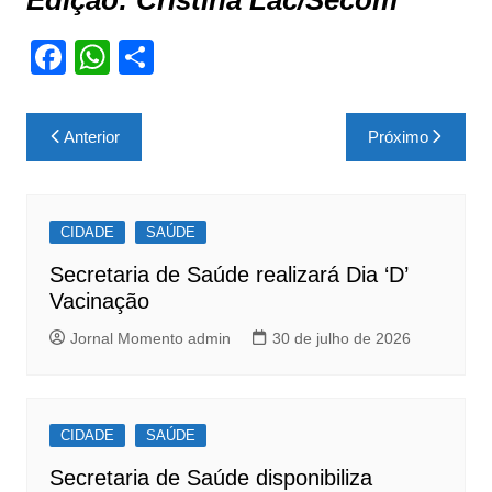
Edição: Cristina Lac/Secom
F
W
S
a
h
h
c
at
ar
Navegação
Anterior
Próximo
e
s
e
de
b
A
Post
o
p
CIDADE
SAÚDE
o
p
Secretaria de Saúde realizará Dia ‘D’
k
Vacinação
Jornal Momento admin
30 de julho de 2026
CIDADE
SAÚDE
Secretaria de Saúde disponibiliza