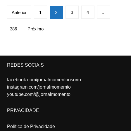
Paginação
Anterior
1
2
3
4
…
de
posts
386
Próximo
REDES SOCIAIS
facebook.com/jornalmomentoosorio
instagram.com/jornalmomemto
youtube.com/@jornalmomento
PRIVACIDADE
Política de Privacidade