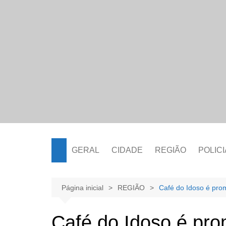
Ir
para
o
conteúdo
GERAL
CIDADE
REGIÃO
POLICI
Página inicial
REGIÃO
Café do Idoso é pro
Café do Idoso é pr