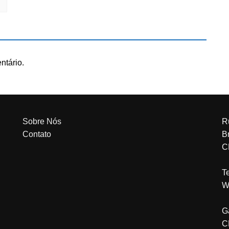
ntário.
Sobre Nós
R
Contato
Br
C
T
W
G
C