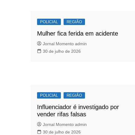
de
b
A
Post
o
p
POLICIAL
o
p
REGIÃO
k
Mulher fica ferida em acidente
Jornal Momento admin
30 de julho de 2026
POLICIAL
REGIÃO
Influenciador é investigado por
vender rifas falsas
Jornal Momento admin
30 de julho de 2026