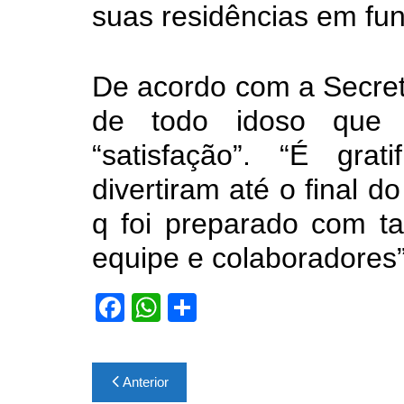
suas residências em fu
De acordo com a Secretá
de todo idoso que p
“satisfação”. “É gra
divertiram até o final d
q foi preparado com ta
equipe e colaboradores”
F
W
S
a
h
h
c
at
ar
Navegação
Anterior
e
s
e