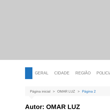
Ir
para
o
conteúdo
GERAL
CIDADE
REGIÃO
POLICI
Página inicial
OMAR LUZ
Página 2
Autor:
OMAR LUZ