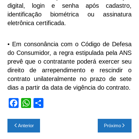
digital, login e senha após cadastro,
identificação biométrica ou assinatura
eletrônica certificada.
• Em consonância com o Código de Defesa
do Consumidor, a regra estipulada pela ANS
prevê que o contratante poderá exercer seu
direito de arrependimento e rescindir o
contrato unilateralmente no prazo de sete
dias a partir da data de vigência do contrato.
F
W
S
a
h
h
c
at
ar
Navegação
Anterior
Próximo
e
s
e
de