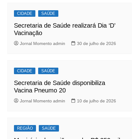
b
A
Post
o
p
CIDADE
SAÚDE
o
p
Secretaria de Saúde realizará Dia ‘D’
k
Vacinação
Jornal Momento admin
30 de julho de 2026
CIDADE
SAÚDE
Secretaria de Saúde disponibiliza
Vacina Pneumo 20
Jornal Momento admin
10 de julho de 2026
REGIÃO
SAÚDE