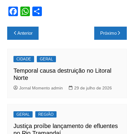
F
W
S
a
h
h
c
at
ar
Navegação
Anterior
Próximo
e
s
e
de
b
A
Post
o
p
CIDADE
GERAL
o
p
Temporal causa destruição no Litoral
k
Norte
Jornal Momento admin
29 de julho de 2026
GERAL
REGIÃO
Justiça proíbe lançamento de efluentes
no Rio Tramandaí