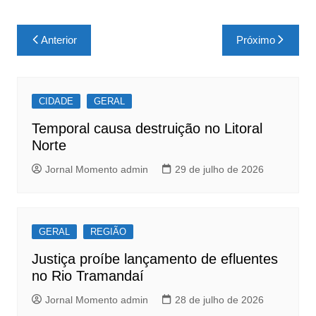
a
h
h
c
at
ar
Navegação
Anterior
Próximo
e
s
e
de
b
A
Post
o
p
CIDADE
GERAL
o
p
Temporal causa destruição no Litoral
k
Norte
Jornal Momento admin
29 de julho de 2026
GERAL
REGIÃO
Justiça proíbe lançamento de efluentes
no Rio Tramandaí
Jornal Momento admin
28 de julho de 2026