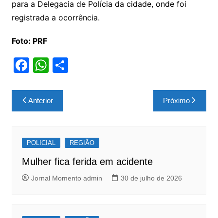
para a Delegacia de Polícia da cidade, onde foi
registrada a ocorrência.
Foto: PRF
F
W
S
a
h
h
c
at
ar
Navegação
Anterior
Próximo
e
s
e
de
b
A
Post
o
p
POLICIAL
REGIÃO
o
p
Mulher fica ferida em acidente
k
Jornal Momento admin
30 de julho de 2026