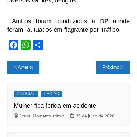
diversos valores, relógios.
Ambos foram conduzidos a DP aonde
foram autuados em flagrante por Tráfico.
F
W
S
a
h
h
c
at
ar
Navegação
Anterior
Próximo
e
s
e
de
b
A
Post
o
p
POLICIAL
REGIÃO
o
p
Mulher fica ferida em acidente
k
Jornal Momento admin
30 de julho de 2026