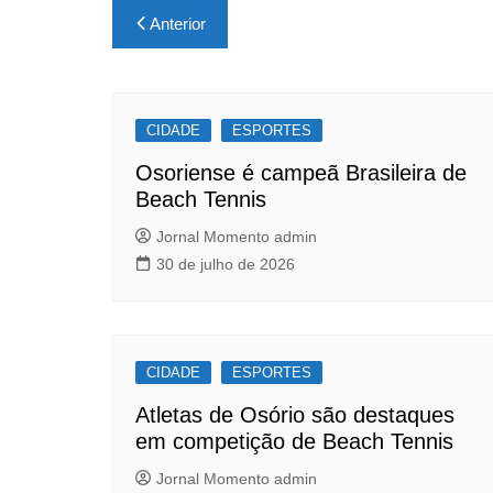
c
at
ar
Navegação
Anterior
e
s
e
de
b
A
Post
o
p
CIDADE
o
p
ESPORTES
k
Osoriense é campeã Brasileira de
Beach Tennis
Jornal Momento admin
30 de julho de 2026
CIDADE
ESPORTES
Atletas de Osório são destaques
em competição de Beach Tennis
Jornal Momento admin