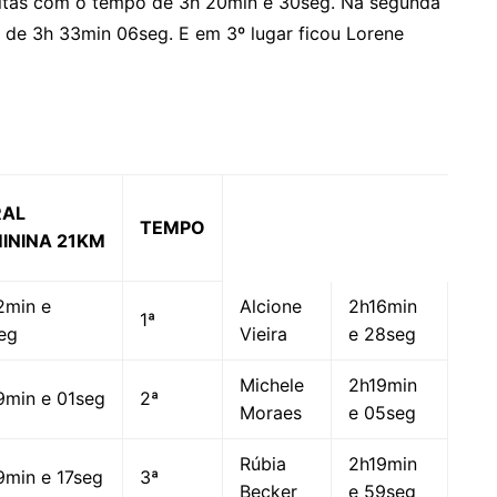
reitas com o tempo de 3h 20min e 30seg. Na segunda
 de 3h 33min 06seg. E em 3º lugar ficou Lorene
RAL
TEMPO
ININA 21KM
2min e
Alcione
2h16min
1ª
eg
Vieira
e 28seg
Michele
2h19min
9min e 01seg
2ª
Moraes
e 05seg
Rúbia
2h19min
9min e 17seg
3ª
Becker
e 59seg