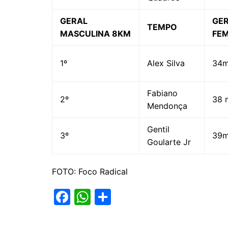
GERAL
GE
TEMPO
MASCULINA 8KM
FEM
1º
Alex Silva
34m
Fabiano
2º
38 
Mendonça
Gentil
3º
39m
Goularte Jr
FOTO: Foco Radical
F
W
S
a
h
h