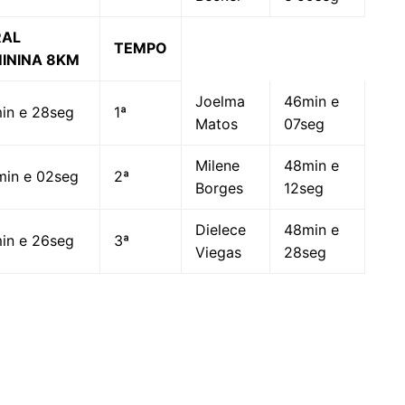
RAL
TEMPO
ININA 8KM
Joelma
46min e
in e 28seg
1ª
Matos
07seg
Milene
48min e
min e 02seg
2ª
Borges
12seg
Dielece
48min e
in e 26seg
3ª
Viegas
28seg