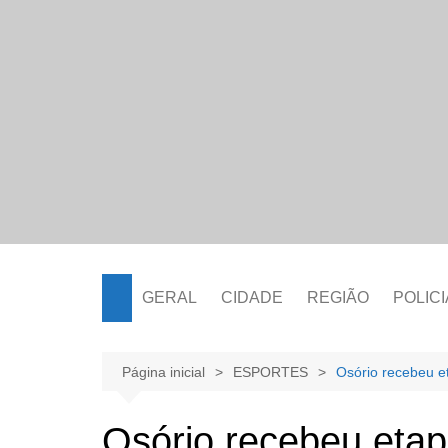
Ir
para
o
conteúdo
GERAL
CIDADE
REGIÃO
POLICI
Página inicial
ESPORTES
Osório recebeu e
Osório recebeu etap