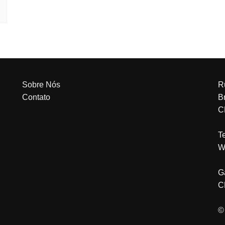
Sobre Nós
R
Contato
Br
C
T
W
G
C
©