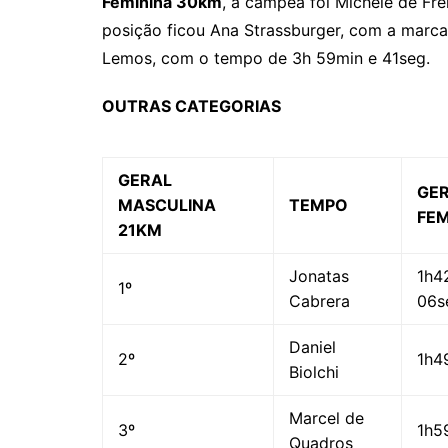
Feminina 30km
, a campeã foi Michele de F
posição ficou Ana Strassburger, com a marca
Lemos, com o tempo de 3h 59min e 41seg.
OUTRAS CATEGORIAS
GERAL
GE
MASCULINA
TEMPO
FEM
21KM
Jonatas
1h4
1º
Cabrera
06s
Daniel
2º
1h4
Biolchi
Marcel de
3º
1h5
Quadros