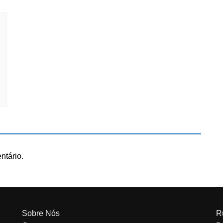
ntário.
Sobre Nós
R