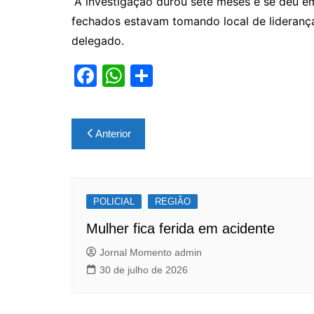
“A investigação durou sete meses e se deu em
fechados estavam tomando local de liderança
delegado.
F
W
S
a
h
h
c
at
ar
Navegação
Anterior
e
s
e
de
b
A
Post
o
p
POLICIAL
o
p
REGIÃO
k
Mulher fica ferida em acidente
Jornal Momento admin
30 de julho de 2026