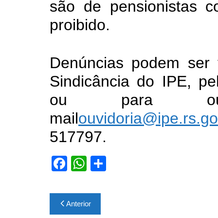
são de pensionistas c
proibido.
Denúncias podem ser 
Sindicância do IPE, pe
ou para ouv
mail
ouvidoria@ipe.rs.go
517797.
F
W
S
a
h
h
c
at
ar
Navegação
Anterior
e
s
e