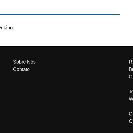
ntário.
Sobre Nós
R
Contato
Br
C
T
W
G
C