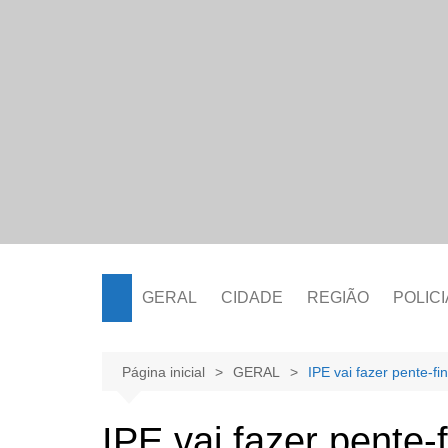
Ir
para
o
conteúdo
GERAL
CIDADE
REGIÃO
POLICI
Página inicial
GERAL
IPE vai fazer pente-fi
IPE vai fazer pente-