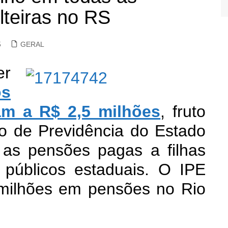
lteiras no RS
5
GERAL
r
os
am a R$ 2,5 milhões
, fruto
to de Previdência do Estado
s as pensões pagas a filhas
s públicos estaduais. O IPE
milhões em pensões no Rio