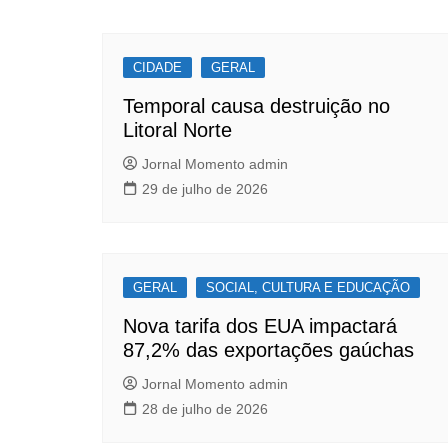
de
b
A
Post
o
p
CIDADE
o
p
GERAL
k
Temporal causa destruição no
Litoral Norte
Jornal Momento admin
29 de julho de 2026
GERAL
SOCIAL, CULTURA E EDUCAÇÃO
Nova tarifa dos EUA impactará
87,2% das exportações gaúchas
Jornal Momento admin
28 de julho de 2026