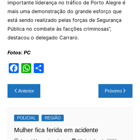
importante liderança no tráfico de Porto Alegre é
mais uma demonstração do grande esforço que
está sendo realizado pelas forças de Segurança
Pública no combate às facções criminosas”,
destacou o delegado Carraro.
Fotos: PC
F
W
S
a
h
h
c
at
ar
Navegação
Anterior
Próximo
e
s
e
de
b
A
Post
o
p
POLICIAL
REGIÃO
o
p
Mulher fica ferida em acidente
k