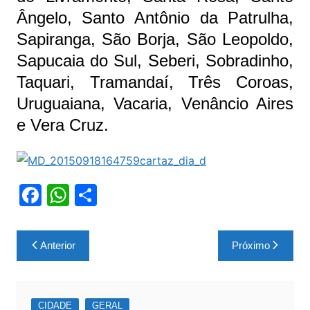
Ângelo, Santo Antônio da Patrulha,
Sapiranga, São Borja, São Leopoldo,
Sapucaia do Sul, Seberi, Sobradinho,
Taquari, Tramandaí, Três Coroas,
Uruguaiana, Vacaria, Venâncio Aires
e Vera Cruz.
F
W
S
a
h
h
c
at
ar
Navegação
Anterior
Próximo
e
s
e
de
b
A
Post
o
p
CIDADE
GERAL