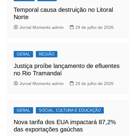
o
p
Temporal causa destruição no Litoral
k
Norte
Jornal Momento admin
29 de julho de 2026
GERAL
REGIÃO
Justiça proíbe lançamento de efluentes
no Rio Tramandaí
Jornal Momento admin
28 de julho de 2026
GERAL
SOCIAL, CULTURA E EDUCAÇÃO
Nova tarifa dos EUA impactará 87,2%
das exportações gaúchas