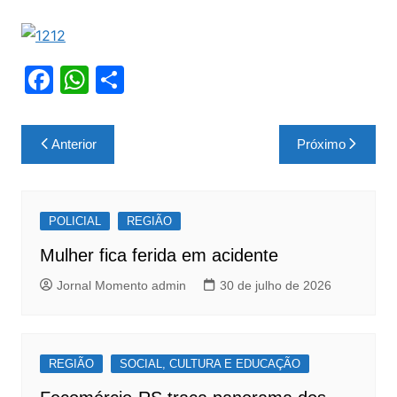
F
W
S
a
h
h
c
at
ar
Navegação
Anterior
Próximo
e
s
e
de
b
A
Post
o
p
POLICIAL
REGIÃO
o
p
Mulher fica ferida em acidente
k
Jornal Momento admin
30 de julho de 2026
REGIÃO
SOCIAL, CULTURA E EDUCAÇÃO