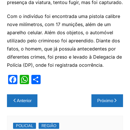
presença da viatura, tentou fugir, mas foi capturado.
Com o indivíduo foi encontrada uma pistola calibre
nove milímetros, com 17 munições, além de um
aparelho celular. Além dos objetos, o automóvel
utilizado pelo criminoso foi apreendido. Diante dos
fatos, o homem, que já possuía antecedentes por
diferentes crimes, foi preso e levado à Delegacia de
Polícia (DP), onde foi registrada ocorrência.
F
W
S
a
h
h
c
at
ar
Navegação
Anterior
Próximo
e
s
e
de
b
A
Post
o
p
POLICIAL
REGIÃO