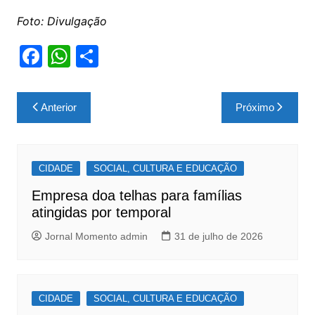
Foto: Divulgação
F
W
S
a
h
h
c
at
ar
Navegação
Anterior
Próximo
e
s
e
de
b
A
Post
o
p
CIDADE
SOCIAL, CULTURA E EDUCAÇÃO
o
p
Empresa doa telhas para famílias
k
atingidas por temporal
Jornal Momento admin
31 de julho de 2026
CIDADE
SOCIAL, CULTURA E EDUCAÇÃO