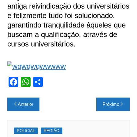
antiga reivindicação dos universitários
e felizmente tudo foi solucionado,
garantindo tranquilidade àqueles que
buscam a qualificação, através de
cursos universitários.
F
W
S
a
h
h
c
at
ar
Navegação
Anterior
Próximo
e
s
e
de
b
A
Post
o
p
POLICIAL
REGIÃO