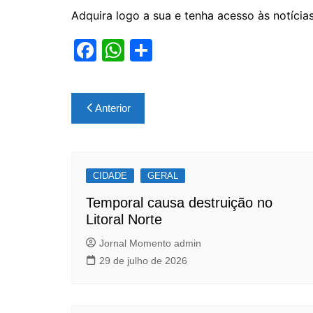
Adquira logo a sua e tenha acesso às notícia
F
W
S
a
h
h
c
at
ar
Navegação
Anterior
e
s
e
de
b
A
Post
o
p
CIDADE
o
p
GERAL
k
Temporal causa destruição no
Litoral Norte
Jornal Momento admin
29 de julho de 2026