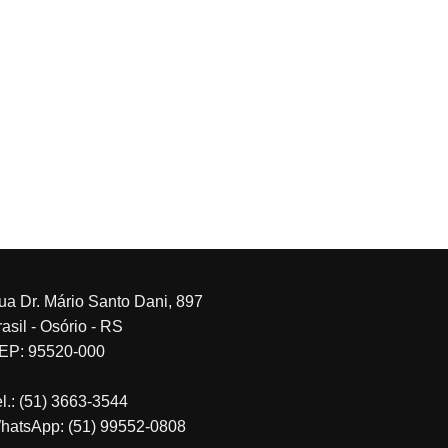
ua Dr. Mário Santo Dani, 897
asil - Osório - RS
EP: 95520-000
el.: (51) 3663-3544
hatsApp: (51) 99552-0808