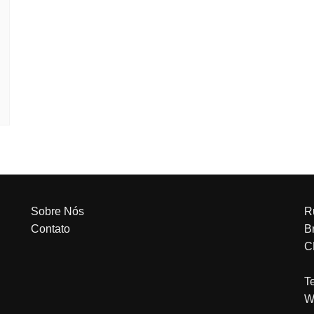
Sobre Nós
R
Contato
Br
C
T
W