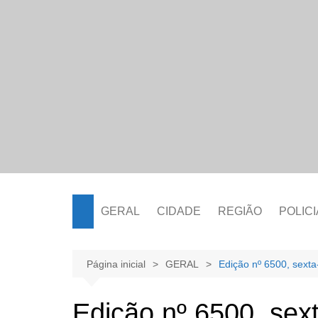
Ir
para
o
conteúdo
GERAL
CIDADE
REGIÃO
POLICI
Página inicial
GERAL
Edição nº 6500, sexta
Edição nº 6500, sex