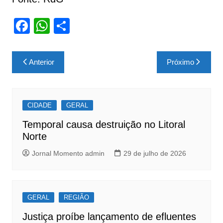
F
W
S
a
h
h
c
at
ar
Navegação
Anterior
Próximo
e
s
e
de
b
A
Post
o
p
CIDADE
GERAL
o
p
Temporal causa destruição no Litoral
k
Norte
Jornal Momento admin
29 de julho de 2026
GERAL
REGIÃO
Justiça proíbe lançamento de efluentes