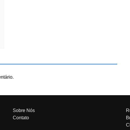
ntário.
Sobre Nós
R
Contato
Br
C