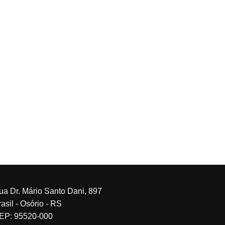
ua Dr. Mário Santo Dani, 897
asil - Osório - RS
EP: 95520-000