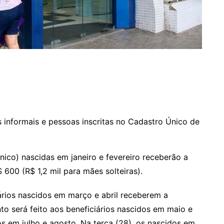
es informais e pessoas inscritas no Cadastro Único de
ico) nascidas em janeiro e fevereiro receberão a
 600 (R$ 1,2 mil para mães solteiras).
iários nascidos em março e abril receberem a
o será feito aos beneficiários nascidos em maio e
s em julho e agosto. Na terça (28), os nascidos em