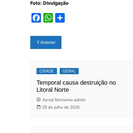
Foto: Divulgação
F
W
S
a
h
h
c
at
ar
Navegação
Anterior
e
s
e
de
b
A
Post
o
p
CIDADE
o
p
GERAL
k
Temporal causa destruição no
Litoral Norte
Jornal Momento admin
29 de julho de 2026