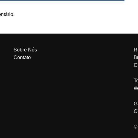
ntário.
Sobre Nós
R
Contato
Br
C
T
W
G
C
©