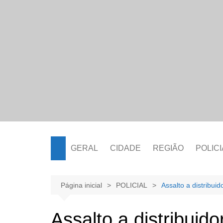
Ir
para
o
conteúdo
GERAL
CIDADE
REGIÃO
POLICI
Página inicial
POLICIAL
Assalto a distribui
Assalto a distribuid