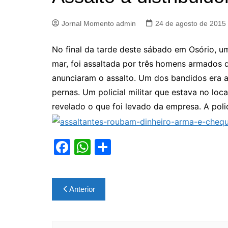
Jornal Momento admin
24 de agosto de 2015
No final da tarde deste sábado em Osório, um
mar, foi assaltada por três homens armados
anunciaram o assalto. Um dos bandidos era 
pernas. Um policial militar que estava no loca
revelado o que foi levado da empresa. A polic
F
W
S
a
h
h
c
at
ar
Navegação
Anterior
e
s
e
de
b
A
Post