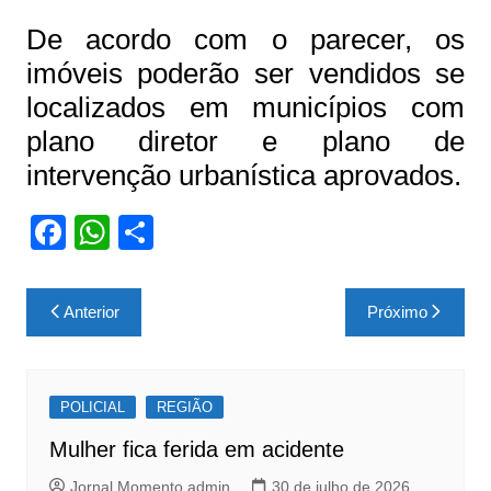
De acordo com o parecer, os
imóveis poderão ser vendidos se
localizados em municípios com
plano diretor e plano de
intervenção urbanística aprovados.
F
W
S
a
h
h
c
at
ar
Navegação
Anterior
Próximo
e
s
e
de
b
A
Post
o
p
POLICIAL
REGIÃO
o
p
Mulher fica ferida em acidente
k
Jornal Momento admin
30 de julho de 2026