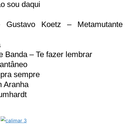
ão sou daqui
 Gustavo Koetz – Metamutante
a
e Banda – Te fazer lembrar
tantâneo
 pra sempre
an Aranha
aumhardt