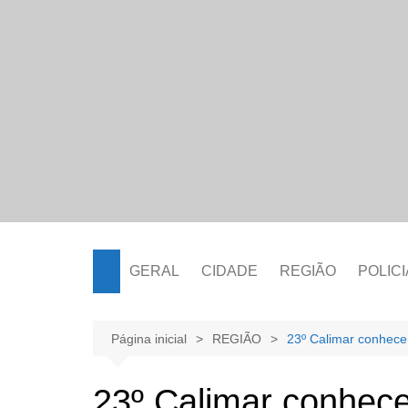
Ir
para
o
conteúdo
GERAL
CIDADE
REGIÃO
POLICI
Página inicial
REGIÃO
23º Calimar conhece
23º Calimar conhec