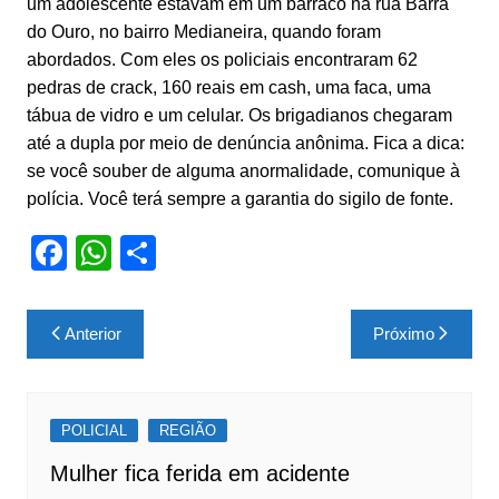
um adolescente estavam em um barraco na rua Barra
do Ouro, no bairro Medianeira, quando foram
abordados. Com eles os policiais encontraram 62
pedras de crack, 160 reais em cash, uma faca, uma
tábua de vidro e um celular. Os brigadianos chegaram
até a dupla por meio de denúncia anônima. Fica a dica:
se você souber de alguma anormalidade, comunique à
polícia. Você terá sempre a garantia do sigilo de fonte.
F
W
S
a
h
h
c
at
ar
Navegação
Anterior
Próximo
e
s
e
de
b
A
Post
o
p
POLICIAL
REGIÃO
o
p
Mulher fica ferida em acidente