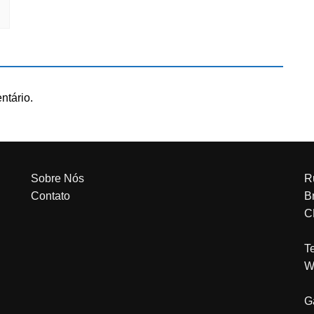
ntário.
Sobre Nós
R
Contato
Br
C
T
W
G