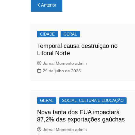
Navegação
Anterior
e
s
e
de
b
A
Post
o
p
CIDADE
o
p
GERAL
k
Temporal causa destruição no
Litoral Norte
Jornal Momento admin
29 de julho de 2026
GERAL
SOCIAL, CULTURA E EDUCAÇÃO
Nova tarifa dos EUA impactará
87,2% das exportações gaúchas
Jornal Momento admin