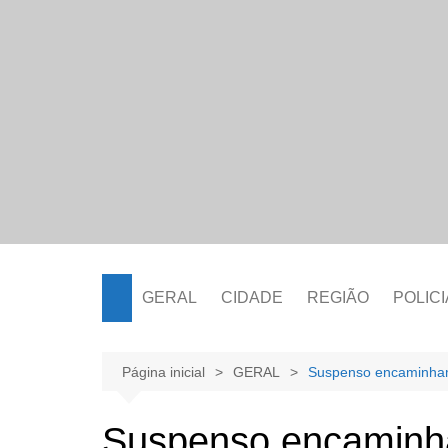
Ir
para
o
conteúdo
GERAL
CIDADE
REGIÃO
POLICI
Página inicial
GERAL
Suspenso encaminham
Suspenso encaminha