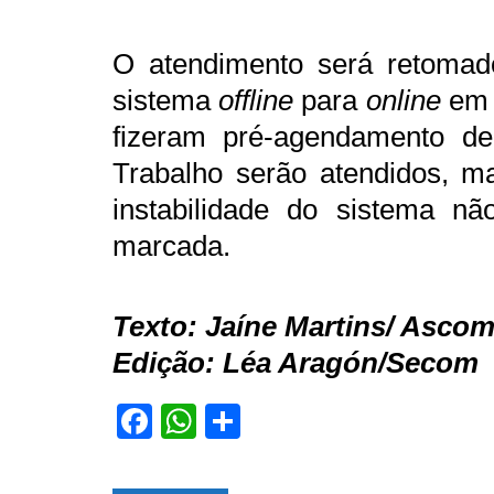
O atendimento será retomad
sistema
offline
para
online
em t
fizeram pré-agendamento d
Trabalho serão atendidos, m
instabilidade do sistema n
marcada.
Texto: Jaíne Martins/ Asc
Edição: Léa Aragón/Secom
F
W
S
a
h
h
c
at
ar