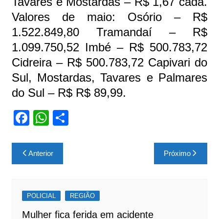
Tavares e Mostardas – R$ 1,67 cada.
Valores de maio: Osório – R$
1.522.849,80 Tramandaí – R$
1.099.750,52 Imbé – R$ 500.783,72
Cidreira – R$ 500.783,72 Capivari do
Sul, Mostardas, Tavares e Palmares
do Sul – R$ R$ 89,99.
F
W
S
a
h
h
c
at
ar
Navegação
Anterior
Próximo
e
s
e
de
b
A
Post
o
p
POLICIAL
REGIÃO
o
p
Mulher fica ferida em acidente