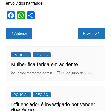
envolvidos na fraude.
F
W
S
a
h
h
c
at
ar
Navegação
Anterior
Próximo
e
s
e
de
b
A
Post
o
p
POLICIAL
REGIÃO
o
p
Mulher fica ferida em acidente
k
Jornal Momento admin
30 de julho de 2026
POLICIAL
REGIÃO
Influenciador é investigado por vender
rifas falsas