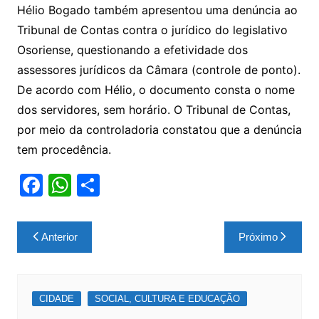
Hélio Bogado também apresentou uma denúncia ao
Tribunal de Contas contra o jurídico do legislativo
Osoriense, questionando a efetividade dos
assessores jurídicos da Câmara (controle de ponto).
De acordo com Hélio, o documento consta o nome
dos servidores, sem horário. O Tribunal de Contas,
por meio da controladoria constatou que a denúncia
tem procedência.
F
W
S
a
h
h
c
at
ar
Navegação
Anterior
Próximo
e
s
e
de
b
A
Post
o
p
CIDADE
SOCIAL, CULTURA E EDUCAÇÃO